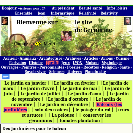
Bonjour.
Au président
Beauté santé
Infos loisirs
visiteurs jour : 24
Ensemble
Jean
Informatique
Relativité
Relativity
Bienvenue sur
le site
de Germaine
Cliquez ici
Merci
Accueil
-
Animaux
-
Architecture
-
Archives
-
Articles
-
Avions
-
Cuisine
-
Ecrivains
-
Histoire
-
Jardin
-
Jeux
-
LYON
-
Maison
-
Mythologie
-
Ouvrages
-
Peintres
-
Personnalités
-
Poesies
-
Recettes
-
Religion
-
Sante
-
Savoir vivre
-
Sciences
-
Univers
-
Plan du site
-
Le jardin en janvier
|
|
Le jardin en février
|
|
Le jardin de
mars
|
|
Le jardin d'avril
|
|
Le jardin de mai
|
|
Le jardin de
juin
|
|
Le jardin de juillet
|
|
Le jardin d'aout
|
|
Le jardin
de septembre
|
|
Le jardin d'octobre
|
|
Le jardin de
novembre
|
|
Le jardin en décembre
|
|
Balcons (les
jardinières
|
|
soin des rosiers
|
|
le potager du roi
|
|
trucs
et astuces
|
|
La pelouse
|
|
conserver les
geraniums
|
|
tomates plantation
|
Des jardinières pour le balcon