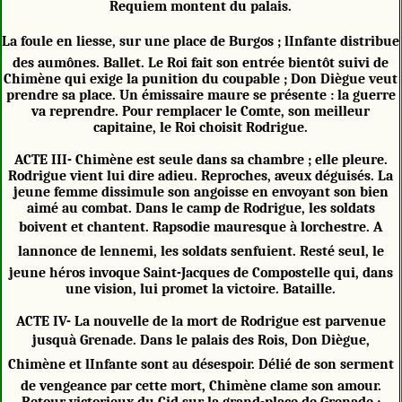
Requiem montent du palais.
La foule en liesse, sur une place de Burgos ; lInfante distribue
des aumônes. Ballet. Le Roi fait son entrée bientôt suivi de
Chimène qui exige la punition du coupable ; Don Diègue veut
prendre sa place. Un émissaire maure se présente : la guerre
va reprendre. Pour remplacer le Comte, son meilleur
capitaine, le Roi choisit Rodrigue.
ACTE III- Chimène est seule dans sa chambre ; elle pleure.
Rodrigue vient lui dire adieu. Reproches, aveux déguisés. La
jeune femme dissimule son angoisse en envoyant son bien
aimé au combat. Dans le camp de Rodrigue, les soldats
boivent et chantent. Rapsodie mauresque à lorchestre. A
lannonce de lennemi, les soldats senfuient. Resté seul, le
jeune héros invoque Saint-Jacques de Compostelle qui, dans
une vision, lui promet la victoire. Bataille.
ACTE IV- La nouvelle de la mort de Rodrigue est parvenue
jusquà Grenade. Dans le palais des Rois, Don Diègue,
Chimène et lInfante sont au désespoir. Délié de son serment
de vengeance par cette mort, Chimène clame son amour.
Retour victorieux du Cid sur la grand-place de Grenade ;