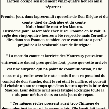
Laction occupe sensiblement vingt-quatre heures ainsi
réparties :
Premier jour, dans laprès-midi : querelle de Don Diègue et du
comte, duel de Rodrigue et du comte.
Nuit : bataille contre les Maures.
Deuxième jour : assemblée chez le roi. Comme on le voit, la
règle des vingt-quatre heures a été respectée mais Corneille
dira dans son Examen combien cette contrainte a porté
préjudice à la vraisemblance de lintrigue :
'' La mort du comte et larrivée des Maures sy pouvaient
entre-suivre daussi près quelles font, parce que cette arrivée
est une surprise qui na point de communication, ni de
mesure à prendre avec le reste ; mais il nen va pas ainsi du
combat de don Sanche, dont le roi était le maître, et pouvait
lui choisir un autre temps que deux heures après la fuite des
Maures. Leur défaite avait assez fatigué Rodrigue toute la
nuit pour mériter deux ou trois jours de repos. ''
'' Ces mêmes règles pressent aussi trop Chimène de
demander justice au roi la seconde fois. Elle lavait fait le soir