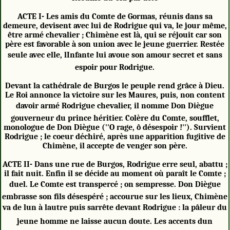
ACTE I- Les amis du Comte de Gormas, réunis dans sa
demeure, devisent avec lui de Rodrigue qui va, le jour même,
être armé chevalier ; Chimène est là, qui se réjouit car son
père est favorable à son union avec le jeune guerrier. Restée
seule avec elle, lInfante lui avoue son amour secret et sans
espoir pour Rodrigue.
Devant la cathédrale de Burgos le peuple rend grâce à Dieu.
Le Roi annonce la victoire sur les Maures, puis, non content
davoir armé Rodrigue chevalier, il nomme Don Diègue
gouverneur du prince héritier. Colère du Comte, soufflet,
monologue de Don Diègue (''O rage, ô désespoir !''). Survient
Rodrigue ; le coeur déchiré, après une apparition fugitive de
Chimène, il accepte de venger son père.
ACTE II- Dans une rue de Burgos, Rodrigue erre seul, abattu ;
il fait nuit. Enfin il se décide au moment où paraît le Comte ;
duel. Le Comte est transpercé ; on sempresse. Don Diègue
embrasse son fils désespéré ; accourue sur les lieux, Chimène
va de lun à lautre puis sarrête devant Rodrigue : la pâleur du
jeune homme ne laisse aucun doute. Les accents dun