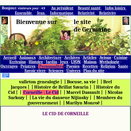
Bonjour.
Au président
Beauté santé
Infos loisirs
visiteurs jour : 43
Ensemble
Jean
Informatique
Relativité
Relativity
Bienvenue sur
le site
de Germaine
Cliquez ici
Merci
Accueil
-
Animaux
-
Architecture
-
Archives
-
Articles
-
Avions
-
Cuisine
-
Ecrivains
-
Histoire
-
Jardin
-
Jeux
-
LYON
-
Maison
-
Mythologie
-
Ouvrages
-
Peintres
-
Personnalités
-
Poesies
-
Recettes
-
Religion
-
Sante
-
Savoir vivre
-
Sciences
-
Univers
-
Plan du site
-
valleton genealogie
|
|
Bocuse, sa vie
|
|
Brel
Jacques
|
|
Histoire de Brillat Savarin
|
|
Histoire du
Cid
|
|
Corneille : Le Cid
|
|
Marcel Dassault
|
|
Nicolas
Sarkozy
|
|
La vie du danseue Nijinsky
|
|
Membres du
gouvernement
|
|
Marilyn Monroë
|
LE CID DE CORNEILLE