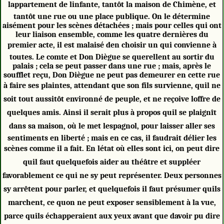
lappartement de linfante, tantôt la maison de Chimène, et
tantôt une rue ou une place publique. On le détermine
aisément pour les scènes détachées ; mais pour celles qui ont
leur liaison ensemble, comme les quatre dernières du
premier acte, il est malaisé den choisir un qui convienne à
toutes. Le comte et Don Diègue se querellent au sortir du
palais ; cela se peut passer dans une rue ; mais, après le
soufflet reçu, Don Diègue ne peut pas demeurer en cette rue
à faire ses plaintes, attendant que son fils survienne, quil ne
soit tout aussitôt environné de peuple, et ne reçoive loffre de
quelques amis. Ainsi il serait plus à propos quil se plaignît
dans sa maison, où le met lespagnol, pour laisser aller ses
sentiments en liberté ; mais en ce cas, il faudrait délier les
scènes comme il a fait. En létat où elles sont ici, on peut dire
quil faut quelquefois aider au théâtre et suppléer
favorablement ce qui ne sy peut représenter. Deux personnes
sy arrêtent pour parler, et quelquefois il faut présumer quils
marchent, ce quon ne peut exposer sensiblement à la vue,
parce quils échapperaient aux yeux avant que davoir pu dire