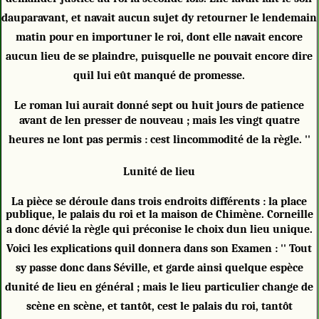
dauparavant, et navait aucun sujet dy retourner le lendemain
matin pour en importuner le roi, dont elle navait encore
aucun lieu de se plaindre, puisquelle ne pouvait encore dire
quil lui eût manqué de promesse.
Le roman lui aurait donné sept ou huit jours de patience
avant de len presser de nouveau ; mais les vingt quatre
heures ne lont pas permis : cest lincommodité de la règle. ''
Lunité de lieu
La pièce se déroule dans trois endroits différents : la place
publique, le palais du roi et la maison de Chimène. Corneille
a donc dévié la règle qui préconise le choix dun lieu unique.
Voici les explications quil donnera dans son Examen : '' Tout
sy passe donc dans Séville, et garde ainsi quelque espèce
dunité de lieu en général ; mais le lieu particulier change de
scène en scène, et tantôt, cest le palais du roi, tantôt