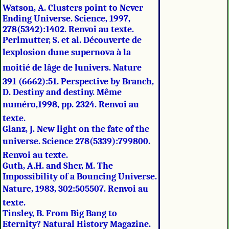
Watson, A. Clusters point to Never
Ending Universe. Science, 1997,
278(5342):1402. Renvoi au texte.
Perlmutter, S. et al. Découverte de
lexplosion dune supernova à la
moitié de lâge de lunivers. Nature
391 (6662):51. Perspective by Branch,
D. Destiny and destiny. Même
numéro,1998, pp. 2324. Renvoi au
texte.
Glanz, J. New light on the fate of the
universe. Science 278(5339):799800.
Renvoi au texte.
Guth, A.H. and Sher, M. The
Impossibility of a Bouncing Universe.
Nature, 1983, 302:505507. Renvoi au
texte.
Tinsley, B. From Big Bang to
Eternity? Natural History Magazine.