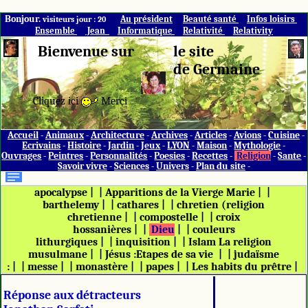
Bonjour.
Au président
Beauté santé
Infos loisirs
visiteurs jour : 20
Ensemble
Jean
Informatique
Relativité
Relativity
Bienvenue sur
le site
de Germaine
Cliquez ici
Merci
Accueil
-
Animaux
-
Architecture
-
Archives
-
Articles
-
Avions
-
Cuisine
-
Ecrivains
-
Histoire
-
Jardin
-
Jeux
-
LYON
-
Maison
-
Mythologie
-
Ouvrages
-
Peintres
-
Personnalités
-
Poesies
-
Recettes
-
Religion
-
Sante
-
Savoir vivre
-
Sciences
-
Univers
-
Plan du site
-
apocalypse
|
|
Apparitions de la Vierge Marie
|
|
barthelemy
|
|
cathares
|
|
chretien (religion
chretienne
|
|
compostelle
|
|
croix
hossanières
|
|
Dieu
|
|
couleurs
lithurgiques
|
|
inquisition
|
|
Islam La religion
musulmane
|
|
Jésus :Etapes de sa vie
|
|
judaïsme
:
|
|
messe
|
|
monastère
|
|
papes
|
|
Les habits du prêtre
|
Réponse aux détracteurs