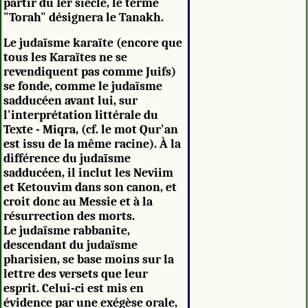
partir du Ier siècle, le terme
"Torah" désignera le Tanakh.
Le judaïsme karaïte (encore que
tous les Karaïtes ne se
revendiquent pas comme Juifs)
se fonde, comme le judaïsme
sadducéen avant lui, sur
l'interprétation littérale du
Texte - Miqra, (cf. le mot Qur'an
est issu de la même racine). À la
différence du judaïsme
sadducéen, il inclut les Neviim
et Ketouvim dans son canon, et
croit donc au Messie et à la
résurrection des morts.
Le judaïsme rabbanite,
descendant du judaïsme
pharisien, se base moins sur la
lettre des versets que leur
esprit. Celui-ci est mis en
évidence par une exégèse orale,