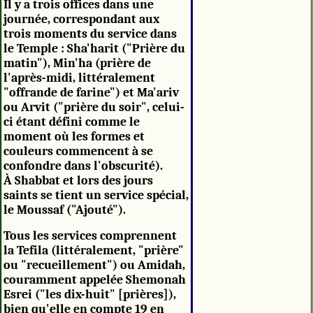
Il y a trois offices dans une
journée, correspondant aux
trois moments du service dans
le Temple : Sha'harit ("Prière du
matin"), Min'ha (prière de
l'après-midi, littéralement
"offrande de farine") et Ma'ariv
ou Arvit ("prière du soir", celui-
ci étant défini comme le
moment où les formes et
couleurs commencent à se
confondre dans l'obscurité).
À Shabbat et lors des jours
saints se tient un service spécial,
le Moussaf ("Ajouté").
Tous les services comprennent
la Tefila (littéralement, "prière"
ou "recueillement") ou Amidah,
couramment appelée Shemonah
Esrei ("les dix-huit" [prières]),
bien qu'elle en compte 19 en