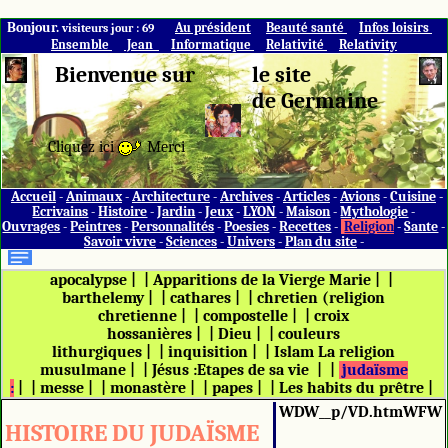
Bonjour.
Au président
Beauté santé
Infos loisirs
visiteurs jour : 69
Ensemble
Jean
Informatique
Relativité
Relativity
Bienvenue sur
le site
de Germaine
Cliquez ici
Merci
Accueil
-
Animaux
-
Architecture
-
Archives
-
Articles
-
Avions
-
Cuisine
-
Ecrivains
-
Histoire
-
Jardin
-
Jeux
-
LYON
-
Maison
-
Mythologie
-
Ouvrages
-
Peintres
-
Personnalités
-
Poesies
-
Recettes
-
Religion
-
Sante
-
Savoir vivre
-
Sciences
-
Univers
-
Plan du site
-
apocalypse
|
|
Apparitions de la Vierge Marie
|
|
barthelemy
|
|
cathares
|
|
chretien (religion
chretienne
|
|
compostelle
|
|
croix
hossanières
|
|
Dieu
|
|
couleurs
lithurgiques
|
|
inquisition
|
|
Islam La religion
musulmane
|
|
Jésus :Etapes de sa vie
|
|
judaïsme
:
|
|
messe
|
|
monastère
|
|
papes
|
|
Les habits du prêtre
|
WDW__p/VD.htmWFW
HISTOIRE DU JUDAÏSME