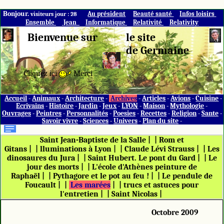
Bonjour.
Au président
Beauté santé
Infos loisirs
visiteurs jour : 28
Ensemble
Jean
Informatique
Relativité
Relativity
Bienvenue sur
le site
de Germaine
Cliquez ici
Merci
Accueil
-
Animaux
-
Architecture
-
Archives
-
Articles
-
Avions
-
Cuisine
-
Ecrivains
-
Histoire
-
Jardin
-
Jeux
-
LYON
-
Maison
-
Mythologie
-
Ouvrages
-
Peintres
-
Personnalités
-
Poesies
-
Recettes
-
Religion
-
Sante
-
Savoir vivre
-
Sciences
-
Univers
-
Plan du site
-
Saint Jean-Baptiste de la Salle
|
|
Rom et
Gitans
|
|
lluminations à Lyon
|
|
Claude Lévi Strauss
|
|
Les
dinosaures du Jura
|
|
Saint Hubert. Le pont du Gard
|
|
Le
jour des morts
|
|
L'école d'Athènes peinture de
Raphaël
|
|
Pythagore et le pot au feu !
|
|
Le pendule de
Foucault
|
|
Les marées
|
|
trucs et astuces pour
l'entretien
|
|
Saint Nicolas
|
Octobre 2009