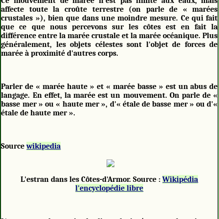
Ce mouvement de marée n'est pas limité aux eaux, mais
affecte toute la croûte terrestre (on parle de « marées
crustales »), bien que dans une moindre mesure. Ce qui fait
que ce que nous percevons sur les côtes est en fait la
différence entre la marée crustale et la marée océanique. Plus
généralement, les objets célestes sont l'objet de forces de
marée à proximité d'autres corps.
Parler de « marée haute » et « marée basse » est un abus de
langage. En effet, la marée est un mouvement. On parle de «
basse mer » ou « haute mer », d'« étale de basse mer » ou d'«
étale de haute mer ».
Source
wikipedia
L'estran dans les Côtes-d'Armor. Source :
Wikipédia
l'encyclopédie libre