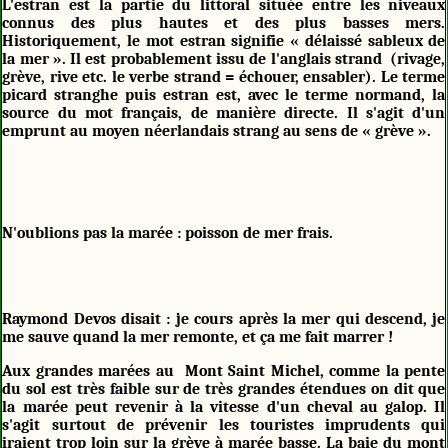
L'estran est la partie du littoral située entre les niveaux
connus des plus hautes et des plus basses mers.
Historiquement, le mot estran signifie « délaissé sableux de
la mer ». Il est probablement issu de l'anglais strand (rivage,
grève, rive etc. le verbe strand = échouer, ensabler). Le terme
picard stranghe puis estran est, avec le terme normand, la
source du mot français, de manière directe. Il s'agit d'un
emprunt au moyen néerlandais strang au sens de « grève ».
N'oublions pas la marée : poisson de mer frais.
Raymond Devos disait : je cours après la mer qui descend, je
me sauve quand la mer remonte, et ça me fait marrer !
Aux grandes marées au Mont Saint Michel, comme la pente
du sol est très faible sur de très grandes étendues on dit que
la marée peut revenir à la vitesse d'un cheval au galop. Il
s'agit surtout de prévenir les touristes imprudents qui
iraient trop loin sur la grève à marée basse. La baie du mont