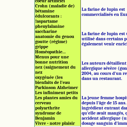
coeur artificiel
Crohn (maladie de)
La farine de lupin est
bétamine
commercialisés en Eu
édulcorants :
!aspartame
phenylalanine
saccharine
La farine de lupin est 
anatomie du genou
utilisé dans certains 
goutte (régime)
également venir enrichi
grippe
Homéopathie...
Menus pour une
bonne nutrition
Les auteurs détaillent
nez (saignement du
allergique sévère (gon
nez
2004, au cours d'un re
oxygénée (les
dans un restaurant.
bienfaits de l'eau
Parkinson Alzheimer
Les infiniment petits
Les plantes amies du
La jeune femme hospit
cerveau
depuis l'âge de 15 ans.
polyarthrite
ingrédient entrant da
syndrome de
qu'elle avait mangés, 
Benjamin
accident allergique (u
Vivre - notre plaisir
dosage sanguin d'immu