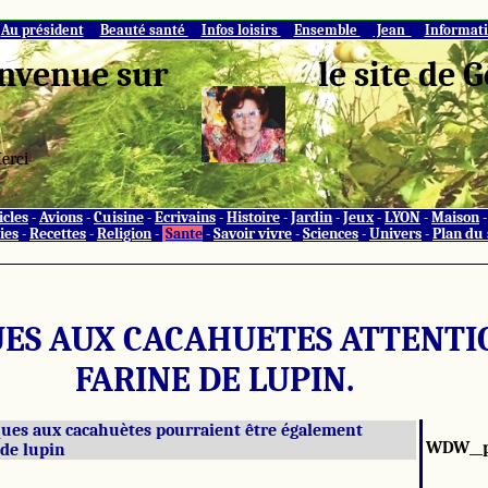
Au président
Beauté santé
Infos loisirs
Ensemble
Jean
Informat
nvenue sur
le site de
erci
icles
-
Avions
-
Cuisine
-
Ecrivains
-
Histoire
-
Jardin
-
Jeux
-
LYON
-
Maison
ies
-
Recettes
-
Religion
-
Sante
-
Savoir vivre
-
Sciences
-
Univers
-
Plan du 
ES AUX CACAHUETES ATTENTI
FARINE DE LUPIN.
ques aux cacahuètes pourraient être également
WDW__
 de lupin