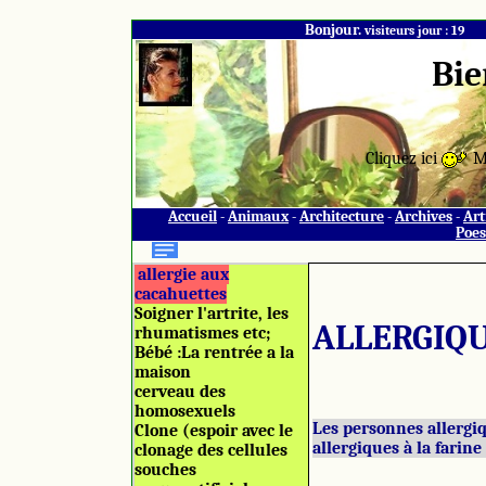
Bonjour.
visiteurs jour : 19
Bie
Cliquez ici
M
Accueil
-
Animaux
-
Architecture
-
Archives
-
Art
Poes
allergie aux
cacahuettes
Soigner l'artrite, les
ALLERGIQU
rhumatismes etc;
Bébé :La rentrée a la
maison
cerveau des
homosexuels
Les personnes allergi
Clone (espoir avec le
allergiques à la farine
clonage des cellules
souches