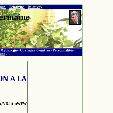
ique
Relativité
Relativity
 Germaine
-
Mythologie
-
Ouvrages
-
Peintres
-
Personnalités
-
site
-
ON A LA
p/VD.htmWFW