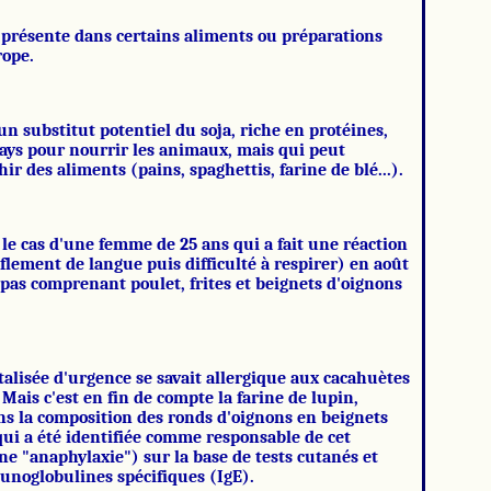
 présente dans certains aliments ou préparations
rope.
un substitut potentiel du soja, riche en protéines,
pays pour nourrir les animaux, mais qui peut
r des aliments (pains, spaghettis, farine de blé...).
 le cas d'une femme de 25 ans qui a fait une réaction
flement de langue puis difficulté à respirer) en août
pas comprenant poulet, frites et beignets d'oignons
alisée d'urgence se savait allergique aux cacahuètes
 Mais c'est en fin de compte la farine de lupin,
ns la composition des ronds d'oignons en beignets
qui a été identifiée comme responsable de cet
ne "anaphylaxie") sur la base de tests cutanés et
noglobulines spécifiques (IgE).