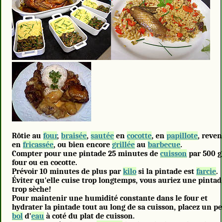
Rôtie au
four
,
braisée
,
sautée
en
cocotte
, en
papillote
, reve
en
fricassée
, ou bien encore
grillée
au
barbecue
.
Compter pour une pintade 25 minutes de
cuisson
par 500 g
four ou en cocotte.
Prévoir 10 minutes de plus par
kilo
si la pintade est
farcie
.
Éviter qu'elle cuise trop longtemps, vous auriez une pinta
trop sèche!
Pour maintenir une humidité constante dans le four et
hydrater la pintade tout au long de sa cuisson, placez un pe
bol
d'
eau
à coté du plat de cuisson.