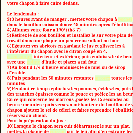
votre chapon à faire cuire dedans.
Le lendemain :
3)3 heures avant de manger : mettez votre chapon à
pocher
dans le bouillon cuisson douce 45 minutes après l'ébullitio
4)Allumez votre four a 190°(th6-7)
5)Retirez le de son bouillon et installez le sur votre plan de
travail dans une plaque un peu creuse allant au four
6)Egouttez vos abricots en gardant le jus et glissez les à
l'intérieur du chapon avec le citron coupé en 4.
assaisonnez
intérieur et extérieur, puis enduisez le de beu
avec une
pointe
d'huile et placez a mi-four
7)Au bout d'1/4 d'heure enduisez le de miel ou de sirop
d"érable.
8)Puis pendant les 50 minutes restantes
arrosez
toutes les
minutes
9)Pendant ce temps épluchez les pommes, évidez-les, puis 
des tranches épaisses comme le pouce et poêlez-les au beur
En ce qui concerne les marrons ,poêlez les 15 secondes au
beurre meunière puis versez à mi-hauteur du bouillon de 
chapon ajoutez le sel de céleri et faites reprendre l'ébulliti
réservez au chaud.
Pour la préparation du jus :
10)Lorsque le chapon sera cuit débarrassez le sur un plat.
mettez la plaque de
cuisson
sur le feu afin d'en extraire les