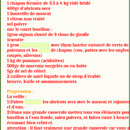
1 chapon fermier de 3.5 à 4 kg vidé bridé
400gr d'abricots secs
1 bouteille de muscat
1 citron non traité
sel poivre
our le court bouillon :
1gros oignon clouté de 3 clous de girofle
1carotte
1 gros
bouquet garni
avec thym laurier entouré de verts de
poireaux et les
abats
de chapon (cou, pattes avec les ongles
coupés, ailerons)
1 kg de pommes (acidulées)
500gr de marrons surgelés ou en boite
5gr de sel de céleri
2 cuillers de miel liquide ou de sirop d'érable
beurre, huile et assaisonnements
Progression :
La veille :
1)Faites
tremper
les abricots secs avec le muscat et rajoute
cl d'eau.
2)Dans une grande casserole mettez tous vos éléments pou
bouillon à l'eau froide, salez poivrez, et faites cuire 1 heure
écumant bien celui-ci.
attention : il faut vraiment une grande casserole car vous 