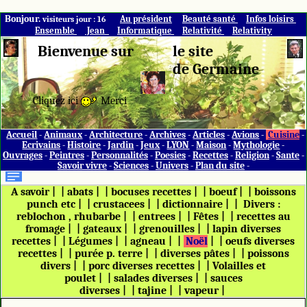
Bonjour.
Au président
Beauté santé
Infos loisirs
visiteurs jour : 16
Ensemble
Jean
Informatique
Relativité
Relativity
Bienvenue sur
le site
de Germaine
Cliquez ici
Merci
Accueil
-
Animaux
-
Architecture
-
Archives
-
Articles
-
Avions
-
Cuisine
-
Ecrivains
-
Histoire
-
Jardin
-
Jeux
-
LYON
-
Maison
-
Mythologie
-
Ouvrages
-
Peintres
-
Personnalités
-
Poesies
-
Recettes
-
Religion
-
Sante
-
Savoir vivre
-
Sciences
-
Univers
-
Plan du site
-
A savoir
|
|
abats
|
|
bocuses recettes
|
|
boeuf
|
|
boissons
punch etc
|
|
crustacees
|
|
dictionnaire
|
|
Divers :
reblochon , rhubarbe
|
|
entrees
|
|
Fêtes
|
|
recettes au
fromage
|
|
gateaux
|
|
grenouilles
|
|
lapin diverses
recettes
|
|
Légumes
|
|
agneau
|
|
Noël
|
|
oeufs diverses
recettes
|
|
purée p. terre
|
|
diverses pâtes
|
|
poissons
divers
|
|
porc diverses recettes
|
|
Volailles et
poulet
|
|
salades diverses
|
|
sauces
diverses
|
|
tajine
|
|
vapeur
|