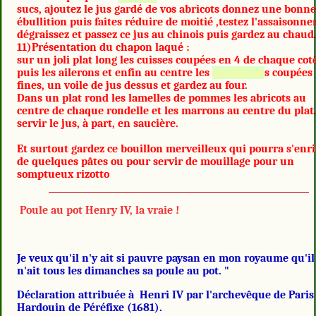
sucs, ajoutez le jus gardé de vos abricots donnez une bonn
ébullition puis faites réduire de moitié ,testez l'assaisonn
dégraissez et passez ce jus au chinois puis gardez au chaud
11)Présentation du chapon laqué :
sur un joli plat long les cuisses coupées en 4 de chaque cot
puis les ailerons et enfin au centre les
aiguillette
s coupées
fines, un voile de jus dessus et gardez au four.
Dans un plat rond les lamelles de pommes les abricots au
centre de chaque rondelle et les marrons au centre du plat
servir le jus, à part, en saucière.
Et surtout gardez ce bouillon merveilleux qui pourra s'enri
de quelques pâtes ou pour servir de mouillage pour un
somptueux rizotto
Poule au pot Henry IV, la vraie !
Je veux qu'il n'y ait si pauvre paysan en mon royaume qu'il
n'ait tous les dimanches sa poule au pot. "
Déclaration attribuée à Henri IV par l'archevêque de Paris
Hardouin de Péréfixe (1681).