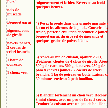
Persil
soigneusement et brider. Réserver au froid
quelques heures.
noix de
muscade
Bouquet garni
4) Posez la poule dans une grande marmite 
le cou et les ailerons de la poule. Couvrir d'
oignons, cous
froide, porter à ébullition et écumer. Ajoute
de girofle
bouquet garni, du gros sel de guérande et
quelques grains de poivre blanc.
navets, panets,
2 coeurs de
céleri branche
5) Après 40 mn de cuisson, ajouter 250 g
1 botte de
d'oignons, cloutés de 4 clous de girofle. Ajou
poireaux
500 g de carottes, 500 g de navets, 250 g de
panets (navets jaunes), 2 coeurs de céleri
1 choux vert
branche, 1 kg de poireau en botte. Laisser c
30 minutes environ à petit bouillon.
6) Blanchir fortement un chou vert. Reconst
8 mini-choux, avec un peu de farce à coeur.
Teminer la cuisson avec un peu de bouillon 