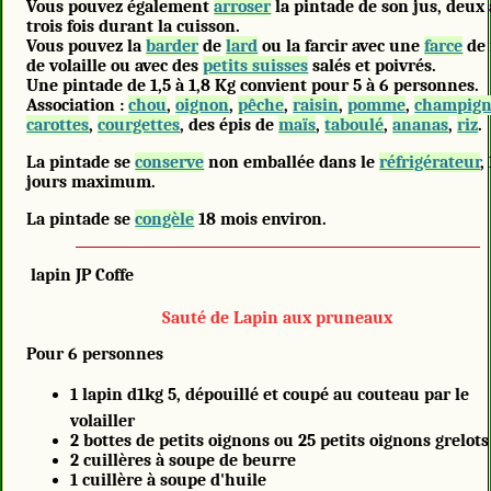
Vous pouvez également
arroser
la pintade de son jus, deux 
trois fois durant la cuisson.
Vous pouvez la
barder
de
lard
ou la farcir avec une
farce
de 
de volaille ou avec des
petits suisses
salés et poivrés.
Une pintade de 1,5 à 1,8 Kg convient pour 5 à 6 personnes.
Association :
chou
,
oignon
,
pêche
,
raisin
,
pomme
,
champig
carottes
,
courgettes
, des épis de
maïs
,
taboulé
,
ananas
,
riz
.
La pintade
se
conserve
non emballée dans le
réfrigérateur
,
jours maximum.
La pintade
se
congèle
18 mois environ.
lapin JP Coffe
Sauté de Lapin aux pruneaux
Pour 6 personnes
1 lapin d1kg 5, dépouillé et coupé au couteau par le
volailler
2 bottes de petits oignons ou 25 petits oignons grelots
2 cuillères à soupe de beurre
1 cuillère à soupe d'huile