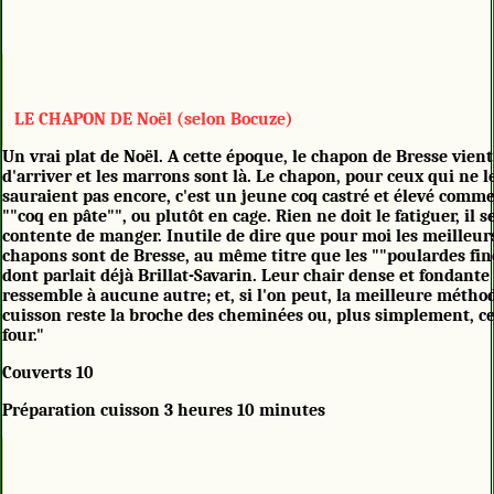
LE CHAPON DE Noël (selon Bocuze)
Un vrai plat de Noël. A cette époque, le chapon de Bresse vient
d'arriver et les marrons sont là. Le chapon, pour ceux qui ne l
sauraient pas encore, c'est un jeune coq castré et élevé comm
""coq en pâte"", ou plutôt en cage. Rien ne doit le fatiguer, il s
contente de manger. Inutile de dire que pour moi les meilleur
chapons sont de Bresse, au même titre que les ""poulardes fin
dont parlait déjà Brillat-Savarin. Leur chair dense et fondante
ressemble à aucune autre; et, si l'on peut, la meilleure métho
cuisson reste la broche des cheminées ou, plus simplement, ce
four."
Couverts 10
Préparation cuisson 3 heures 10 minutes