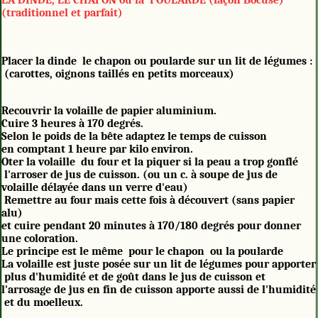
LA DINDE, LE CHAPON ou la POULARDE (façon Bocuse)
(traditionnel et parfait)
Placer la dinde le chapon ou poularde sur un lit de légumes :
(carottes, oignons taillés en petits morceaux)
Recouvrir la volaille de papier aluminium.
Cuire 3 heures à 170 degrés.
Selon le poids de la bête adaptez le temps de cuisson
en comptant 1 heure par kilo environ.
Oter la volaille du four et la piquer si la peau a trop gonflé
l'arroser de jus de cuisson. (ou un c. à soupe de jus de
volaille délayée dans un verre d'eau)
Remettre au four mais cette fois à découvert (sans papier
alu)
et cuire pendant 20 minutes à 170/180 degrés pour donner
une coloration.
Le principe est le même pour le chapon ou la poularde
La volaille est juste posée sur un lit de légumes pour apporter
plus d'humidité et de goût dans le jus de cuisson et
l'arrosage de jus en fin de cuisson apporte aussi de l'humidité
et du moelleux.