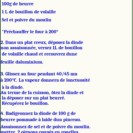
 100g de beurre
 1 L de bouillon de volaille
 Sel et poivre du moulin
*Préchauffer le four à 200°
2. Dans un plat creux, déposez la dinde
non assaisonnée, versez 1L de bouillon
de volaille chaud et recouvrez dune
feuille daluminium.
3. Glissez au four pendant 40/45 mn
à 200°C. La vapeur donnera de lonctuosité
à la dinde.
Au terme de la cuisson, ôtez la dinde et
la déposer sur un plat beurré.
Récupérez le bouillon.
4. Badigeonnez la dinde de 100 g de
beurre pommade à laide dun pinceau.
Assaisonnez de sel et de poivre du moulin.
mettre 2 oignons coupés en rouelles,