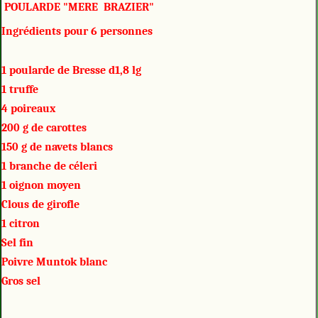
POULARDE "MERE BRAZIER"
Ingrédients pour 6 personnes
1 poularde de Bresse d1,8 lg
1 truffe
4 poireaux
200 g de carottes
150 g de navets blancs
1 branche de céleri
1 oignon moyen
Clous de girofle
1 citron
Sel fin
Poivre Muntok blanc
Gros sel